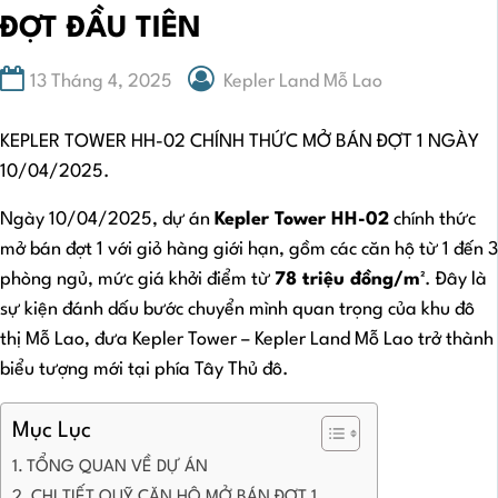
ĐỢT ĐẦU TIÊN
13 Tháng 4, 2025
Kepler Land Mỗ Lao
KEPLER TOWER HH-02 CHÍNH THỨC MỞ BÁN ĐỢT 1 NGÀY
10/04/2025.
Ngày 10/04/2025, dự án
Kepler Tower HH-02
chính thức
mở bán đợt 1 với giỏ hàng giới hạn, gồm các căn hộ từ 1 đến 3
phòng ngủ, mức giá khởi điểm từ
78 triệu đồng/m²
. Đây là
sự kiện đánh dấu bước chuyển mình quan trọng của khu đô
thị Mỗ Lao, đưa Kepler Tower – Kepler Land Mỗ Lao trở thành
biểu tượng mới tại phía Tây Thủ đô.
Mục Lục
TỔNG QUAN VỀ DỰ ÁN
CHI TIẾT QUỸ CĂN HỘ MỞ BÁN ĐỢT 1