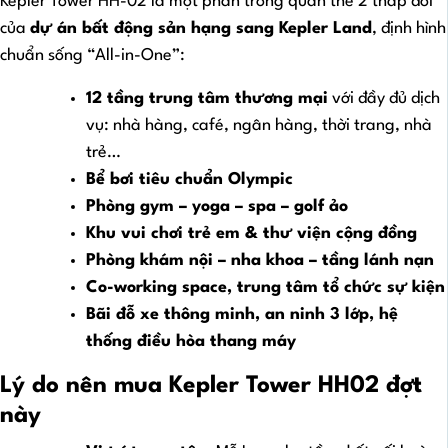
Kepler Tower HH-02 là một phần trong quần thể 2 tháp đôi
của
dự án bất động sản hạng sang Kepler Land
, định hình
chuẩn sống “All-in-One”:
12 tầng trung tâm thương mại
với đầy đủ dịch
vụ: nhà hàng, café, ngân hàng, thời trang, nhà
trẻ…
Bể bơi tiêu chuẩn Olympic
Phòng gym – yoga – spa – golf ảo
Khu vui chơi trẻ em & thư viện cộng đồng
Phòng khám nội – nha khoa – tầng lánh nạn
Co-working space, trung tâm tổ chức sự kiện
Bãi đỗ xe thông minh, an ninh 3 lớp, hệ
thống điều hòa thang máy
Lý do nên mua Kepler Tower HH02 đợt
này