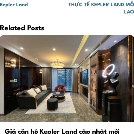
hướng
Kepler Land
THỰC TẾ KEPLER LAND MỖ
bài
LAO
viết
Related Posts
Giá căn hộ Kepler Land cập nhật mới