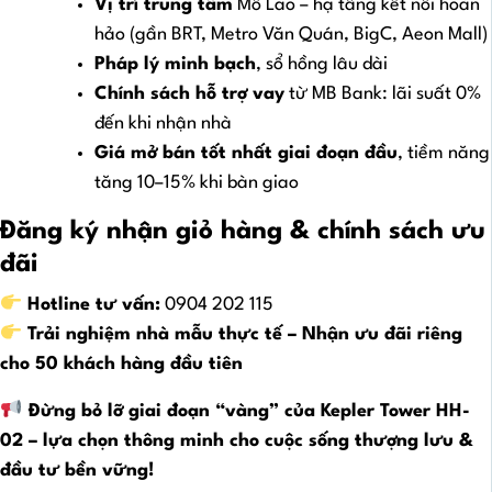
Vị trí trung tâm
Mỗ Lao – hạ tầng kết nối hoàn
hảo (gần BRT, Metro Văn Quán, BigC, Aeon Mall)
Pháp lý minh bạch
, sổ hồng lâu dài
Chính sách hỗ trợ vay
từ MB Bank: lãi suất 0%
đến khi nhận nhà
Giá mở bán tốt nhất giai đoạn đầu
, tiềm năng
tăng 10–15% khi bàn giao
Đăng ký nhận giỏ hàng & chính sách ưu
đãi
Hotline tư vấn:
0904 202 115
Trải nghiệm nhà mẫu thực tế – Nhận ưu đãi riêng
cho 50 khách hàng đầu tiên
Đừng bỏ lỡ giai đoạn “vàng” của Kepler Tower HH-
02 – lựa chọn thông minh cho cuộc sống thượng lưu &
đầu tư bền vững!