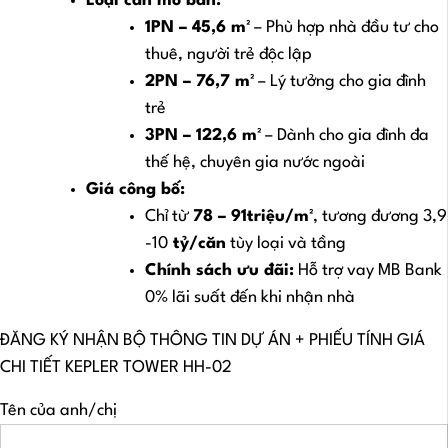
Loại căn mở bán:
1PN – 45,6 m²
– Phù hợp nhà đầu tư cho
thuê, người trẻ độc lập
2PN – 76,7 m²
– Lý tưởng cho gia đình
trẻ
3PN – 122,6 m²
– Dành cho gia đình đa
thế hệ, chuyên gia nước ngoài
Giá công bố:
Chỉ từ
78 – 91triệu/m²
, tương đương 3,9
-10
tỷ/căn
tùy loại và tầng
Chính sách ưu đãi:
Hỗ trợ vay MB Bank
0% lãi suất đến khi nhận nhà
ĐĂNG KÝ NHẬN BỘ THÔNG TIN DỰ ÁN + PHIẾU TÍNH GIÁ
CHI TIẾT KEPLER TOWER HH-02
Tên của anh/chị