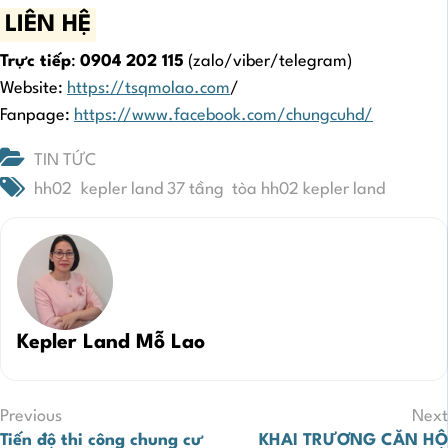
LIÊN HỆ
Trực tiếp
:
0904 202 115
(zalo/viber/telegram)
Website:
https://tsqmolao.com
/
Fanpage:
https://www.facebook.com/chungcuhd/
TIN TỨC
hh02
kepler land 37 tầng
tòa hh02 kepler land
Kepler Land Mỗ Lao
Điều
Previous
Next
Tiến độ thi công chung cư
KHAI TRƯƠNG CĂN HỘ