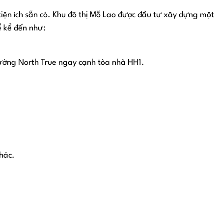
iện ích sẵn có. Khu đô thị Mỗ Lao được đầu tư xây dựng một
ể kể đến như:
ường North True ngay cạnh tòa nhà HH1.
hác.