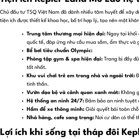
Chủ đầu tư TSQ Việt Nam đã dành nhiều tâm huyết để xây dựn
tiện ích được thiết kế khoa học, bố trí hợp lý, tạo nên một kh
Trung tâm thương mại hiện đại:
Ngay tại khối 
quốc tế, đáp ứng nhu cầu mua sắm, ẩm thực và gi
Bể bơi tiêu chuẩn Olympic:
Phòng tập gym & spa hiện đại:
Trang bị đầy đủ
tốt nhất.
Khu vui chơi trẻ em trong nhà và ngoài trời:
Đ
tinh thần.
Vườn dạo bộ và cảnh quan xanh mát:
Không gi
Hệ thống an ninh 24/7:
Đảm bảo an ninh tuyệt đ
Hầm để xe thông minh:
Giải quyết bài toán chỗ
Nhà hàng, cafe sang trọng:
Nơi cư dân có thể 
Lợi ích khi sống tại tháp đôi Ke