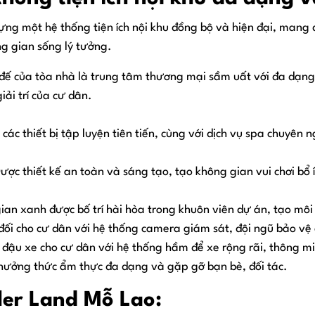
g một hệ thống tiện ích nội khu đồng bộ và hiện đại, mang 
ông gian sống lý tưởng.
đế của tòa nhà là trung tâm thương mại sầm uất với đa dạng 
ải trí của cư dân.
 các thiết bị tập luyện tiên tiến, cùng với dịch vụ spa chuyê
ược thiết kế an toàn và sáng tạo, tạo không gian vui chơi bổ í
an xanh được bố trí hài hòa trong khuôn viên dự án, tạo môi 
ối cho cư dân với hệ thống camera giám sát, đội ngũ bảo vệ
 đậu xe cho cư dân với hệ thống hầm để xe rộng rãi, thông m
thưởng thức ẩm thực đa dạng và gặp gỡ bạn bè, đối tác.
pler Land Mỗ Lao: